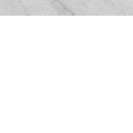
Pizarras Ibéricas
Venta y servicio de instalación de materiales de
piedra natural.
Contactos
Navegación
Productos
pizarraiberica@gmail.com
Servicios
+56 (9) 9052-6263